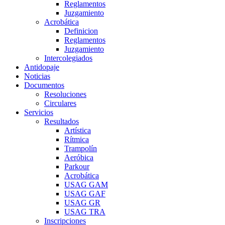
Reglamentos
Juzgamiento
Acrobática
Definicion
Reglamentos
Juzgamiento
Intercolegiados
Antidopaje
Noticias
Documentos
Resoluciones
Circulares
Servicios
Resultados
Artística
Rítmica
Trampolín
Aeróbica
Parkour
Acrobática
USAG GAM
USAG GAF
USAG GR
USAG TRA
Inscripciones