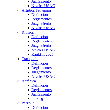
Juzgamiento
Niveles USAG
Artística Femenina
Definicion
Reglamentos
Juzgamiento
Niveles USAG
Rítmica
Definicion
Reglamentos
Juzgamiento
Niveles USAG
Ranking 2025
Trampolín
Definicion
Reglamentos
Juzgamiento
Niveles USAG
Aeróbica
Definicion
Reglamentos
Juzgamiento
ranking
Parkour
Definicion