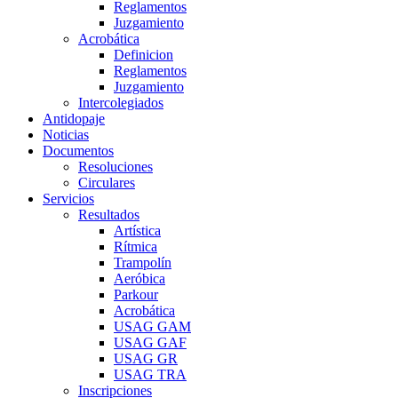
Reglamentos
Juzgamiento
Acrobática
Definicion
Reglamentos
Juzgamiento
Intercolegiados
Antidopaje
Noticias
Documentos
Resoluciones
Circulares
Servicios
Resultados
Artística
Rítmica
Trampolín
Aeróbica
Parkour
Acrobática
USAG GAM
USAG GAF
USAG GR
USAG TRA
Inscripciones