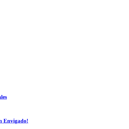
les
n Envigado!