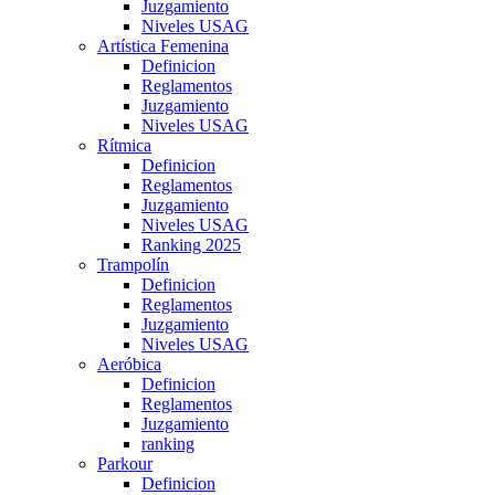
Juzgamiento
Niveles USAG
Artística Femenina
Definicion
Reglamentos
Juzgamiento
Niveles USAG
Rítmica
Definicion
Reglamentos
Juzgamiento
Niveles USAG
Ranking 2025
Trampolín
Definicion
Reglamentos
Juzgamiento
Niveles USAG
Aeróbica
Definicion
Reglamentos
Juzgamiento
ranking
Parkour
Definicion