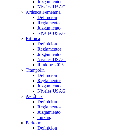
Juzgamiento
Niveles USAG
Artística Femenina
Definicion
Reglamentos
Juzgamiento
Niveles USAG
Rítmica
Definicion
Reglamentos
Juzgamiento
Niveles USAG
Ranking 2025
Trampolín
Definicion
Reglamentos
Juzgamiento
Niveles USAG
Aeróbica
Definicion
Reglamentos
Juzgamiento
ranking
Parkour
Definicion