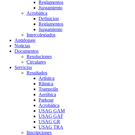
Reglamentos
Juzgamiento
Acrobática
Definicion
Reglamentos
Juzgamiento
Intercolegiados
Antidopaje
Noticias
Documentos
Resoluciones
Circulares
Servicios
Resultados
Artística
Rítmica
Trampolín
Aeróbica
Parkour
Acrobática
USAG GAM
USAG GAF
USAG GR
USAG TRA
Inscripciones