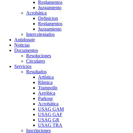
Reglamentos
Juzgamiento
Acrobática
Definicion
Reglamentos
Juzgamiento
Intercolegiados
Antidopaje
Noticias
Documentos
Resoluciones
Circulares
Servicios
Resultados
Artística
Rítmica
Trampolín
Aeróbica
Parkour
Acrobática
USAG GAM
USAG GAF
USAG GR
USAG TRA
Inscripciones