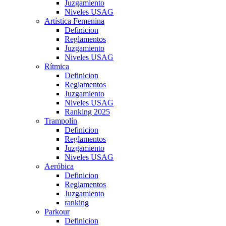
Juzgamiento
Niveles USAG
Artística Femenina
Definicion
Reglamentos
Juzgamiento
Niveles USAG
Rítmica
Definicion
Reglamentos
Juzgamiento
Niveles USAG
Ranking 2025
Trampolín
Definicion
Reglamentos
Juzgamiento
Niveles USAG
Aeróbica
Definicion
Reglamentos
Juzgamiento
ranking
Parkour
Definicion