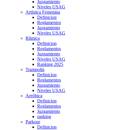
Juzgamiento
Niveles USAG
Artística Femenina
Definicion
Reglamentos
Juzgamiento
Niveles USAG
Rítmica
Definicion
Reglamentos
Juzgamiento
Niveles USAG
Ranking 2025
Trampolín
Definicion
Reglamentos
Juzgamiento
Niveles USAG
Aeróbica
Definicion
Reglamentos
Juzgamiento
ranking
Parkour
Definicion