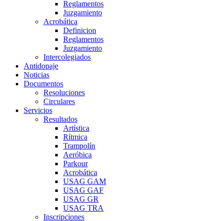
Reglamentos
Juzgamiento
Acrobática
Definicion
Reglamentos
Juzgamiento
Intercolegiados
Antidopaje
Noticias
Documentos
Resoluciones
Circulares
Servicios
Resultados
Artística
Rítmica
Trampolín
Aeróbica
Parkour
Acrobática
USAG GAM
USAG GAF
USAG GR
USAG TRA
Inscripciones