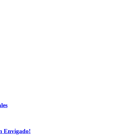
les
n Envigado!