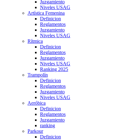
Juzgamiento
Niveles USAG
Artística Femenina
Definicion
Reglamentos
Juzgamiento
Niveles USAG
Rítmica
Definicion
Reglamentos
Juzgamiento
Niveles USAG
Ranking 2025
Trampolín
Definicion
Reglamentos
Juzgamiento
Niveles USAG
Aeróbica
Definicion
Reglamentos
Juzgamiento
ranking
Parkour
Definicion