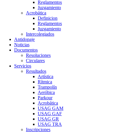
Reglamentos
Juzgamiento
Acrobática
Definicion
Reglamentos
Juzgamiento
Intercolegiados
Antidopaje
Noticias
Documentos
Resoluciones
Circulares
Servicios
Resultados
Artística
Rítmica
Trampolín
Aeróbica
Parkour
Acrobática
USAG GAM
USAG GAF
USAG GR
USAG TRA
Inscripciones