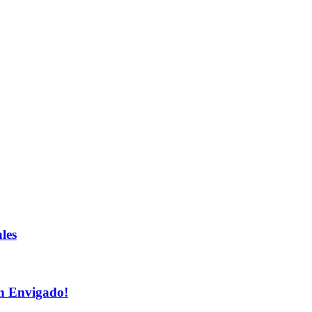
les
n Envigado!