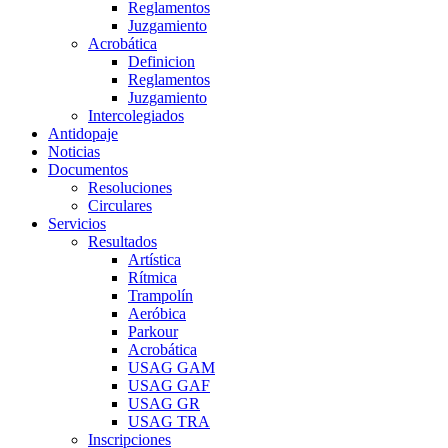
Reglamentos
Juzgamiento
Acrobática
Definicion
Reglamentos
Juzgamiento
Intercolegiados
Antidopaje
Noticias
Documentos
Resoluciones
Circulares
Servicios
Resultados
Artística
Rítmica
Trampolín
Aeróbica
Parkour
Acrobática
USAG GAM
USAG GAF
USAG GR
USAG TRA
Inscripciones