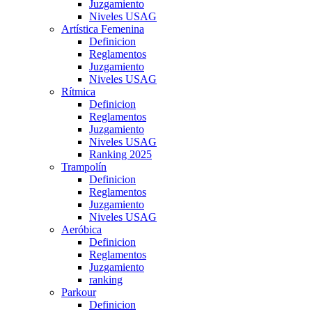
Juzgamiento
Niveles USAG
Artística Femenina
Definicion
Reglamentos
Juzgamiento
Niveles USAG
Rítmica
Definicion
Reglamentos
Juzgamiento
Niveles USAG
Ranking 2025
Trampolín
Definicion
Reglamentos
Juzgamiento
Niveles USAG
Aeróbica
Definicion
Reglamentos
Juzgamiento
ranking
Parkour
Definicion