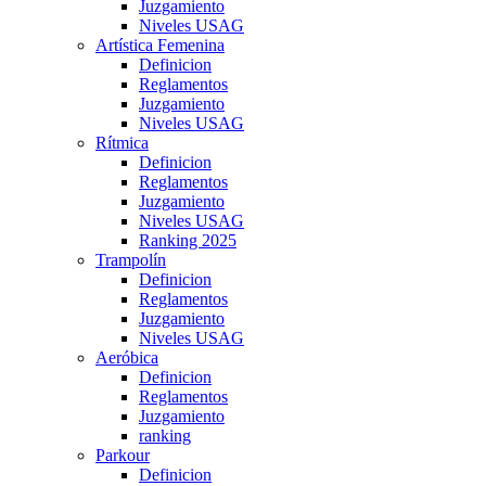
Juzgamiento
Niveles USAG
Artística Femenina
Definicion
Reglamentos
Juzgamiento
Niveles USAG
Rítmica
Definicion
Reglamentos
Juzgamiento
Niveles USAG
Ranking 2025
Trampolín
Definicion
Reglamentos
Juzgamiento
Niveles USAG
Aeróbica
Definicion
Reglamentos
Juzgamiento
ranking
Parkour
Definicion