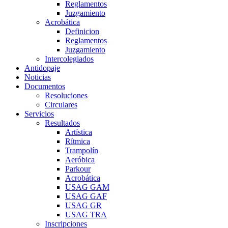
Reglamentos
Juzgamiento
Acrobática
Definicion
Reglamentos
Juzgamiento
Intercolegiados
Antidopaje
Noticias
Documentos
Resoluciones
Circulares
Servicios
Resultados
Artística
Rítmica
Trampolín
Aeróbica
Parkour
Acrobática
USAG GAM
USAG GAF
USAG GR
USAG TRA
Inscripciones