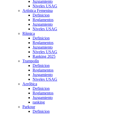
Juzgamiento
Niveles USAG
Artística Femenina
Definicion
Reglamentos
Juzgamiento
Niveles USAG
Rítmica
Definicion
Reglamentos
Juzgamiento
Niveles USAG
Ranking 2025
Trampolín
Definicion
Reglamentos
Juzgamiento
Niveles USAG
Aeróbica
Definicion
Reglamentos
Juzgamiento
ranking
Parkour
Definicion