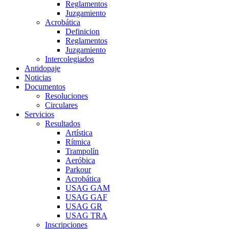
Reglamentos
Juzgamiento
Acrobática
Definicion
Reglamentos
Juzgamiento
Intercolegiados
Antidopaje
Noticias
Documentos
Resoluciones
Circulares
Servicios
Resultados
Artística
Rítmica
Trampolín
Aeróbica
Parkour
Acrobática
USAG GAM
USAG GAF
USAG GR
USAG TRA
Inscripciones