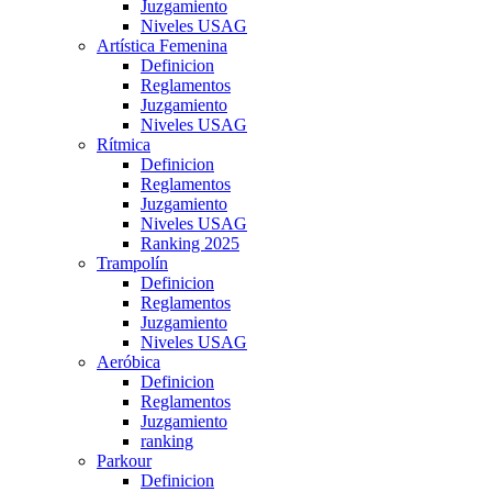
Juzgamiento
Niveles USAG
Artística Femenina
Definicion
Reglamentos
Juzgamiento
Niveles USAG
Rítmica
Definicion
Reglamentos
Juzgamiento
Niveles USAG
Ranking 2025
Trampolín
Definicion
Reglamentos
Juzgamiento
Niveles USAG
Aeróbica
Definicion
Reglamentos
Juzgamiento
ranking
Parkour
Definicion