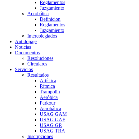
Reglamentos
Juzgamiento
Acrobática
Definicion
Reglamentos
Juzgamiento
Intercolegiados
Antidopaje
Noticias
Documentos
Resoluciones
Circulares
Servicios
Resultados
Artística
Rítmica
Trampolín
Aeróbica
Parkour
Acrobática
USAG GAM
USAG GAF
USAG GR
USAG TRA
Inscripciones