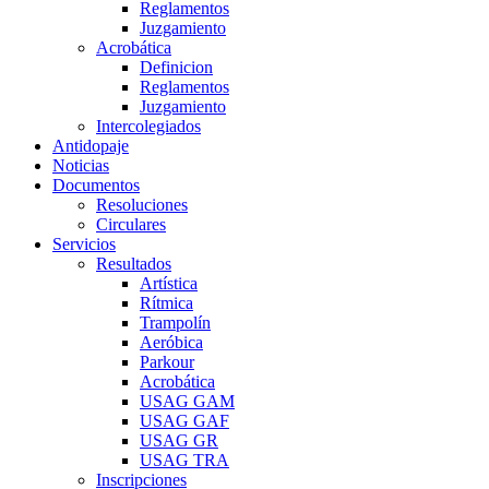
Reglamentos
Juzgamiento
Acrobática
Definicion
Reglamentos
Juzgamiento
Intercolegiados
Antidopaje
Noticias
Documentos
Resoluciones
Circulares
Servicios
Resultados
Artística
Rítmica
Trampolín
Aeróbica
Parkour
Acrobática
USAG GAM
USAG GAF
USAG GR
USAG TRA
Inscripciones