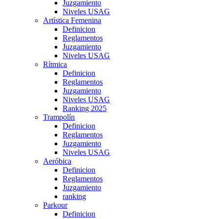
Juzgamiento
Niveles USAG
Artística Femenina
Definicion
Reglamentos
Juzgamiento
Niveles USAG
Rítmica
Definicion
Reglamentos
Juzgamiento
Niveles USAG
Ranking 2025
Trampolín
Definicion
Reglamentos
Juzgamiento
Niveles USAG
Aeróbica
Definicion
Reglamentos
Juzgamiento
ranking
Parkour
Definicion