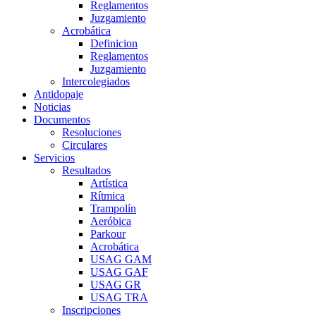
Reglamentos
Juzgamiento
Acrobática
Definicion
Reglamentos
Juzgamiento
Intercolegiados
Antidopaje
Noticias
Documentos
Resoluciones
Circulares
Servicios
Resultados
Artística
Rítmica
Trampolín
Aeróbica
Parkour
Acrobática
USAG GAM
USAG GAF
USAG GR
USAG TRA
Inscripciones