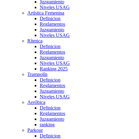
Juzgamiento
Niveles USAG
Artística Femenina
Definicion
Reglamentos
Juzgamiento
Niveles USAG
Rítmica
Definicion
Reglamentos
Juzgamiento
Niveles USAG
Ranking 2025
Trampolín
Definicion
Reglamentos
Juzgamiento
Niveles USAG
Aeróbica
Definicion
Reglamentos
Juzgamiento
ranking
Parkour
Definicion