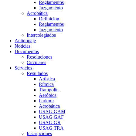
Reglamentos
Juzgamiento
Acrobática
Definicion
Reglamentos
Juzgamiento
Intercolegiados
Antidopaje
Noticias
Documentos
Resoluciones
Circulares
Servicios
Resultados
Artística
Rítmica
Trampolín
Aeróbica
Parkour
Acrobática
USAG GAM
USAG GAF
USAG GR
USAG TRA
Inscripciones