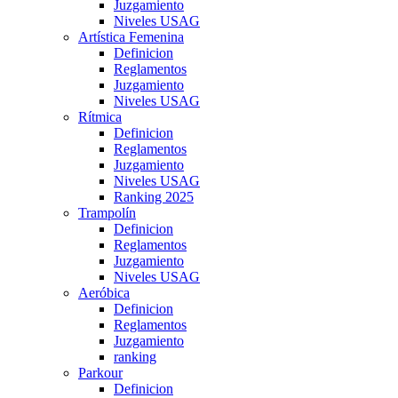
Juzgamiento
Niveles USAG
Artística Femenina
Definicion
Reglamentos
Juzgamiento
Niveles USAG
Rítmica
Definicion
Reglamentos
Juzgamiento
Niveles USAG
Ranking 2025
Trampolín
Definicion
Reglamentos
Juzgamiento
Niveles USAG
Aeróbica
Definicion
Reglamentos
Juzgamiento
ranking
Parkour
Definicion