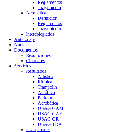
Reglamentos
Juzgamiento
Acrobática
Definicion
Reglamentos
Juzgamiento
Intercolegiados
Antidopaje
Noticias
Documentos
Resoluciones
Circulares
Servicios
Resultados
Artística
Rítmica
Trampolín
Aeróbica
Parkour
Acrobática
USAG GAM
USAG GAF
USAG GR
USAG TRA
Inscripciones