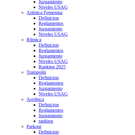
Juzgamiento
Niveles USAG
Artística Femenina
Definicion
Reglamentos
Juzgamiento
Niveles USAG
Rítmica
Definicion
Reglamentos
Juzgamiento
Niveles USAG
Ranking 2025
Trampolín
Definicion
Reglamentos
Juzgamiento
Niveles USAG
Aeróbica
Definicion
Reglamentos
Juzgamiento
ranking
Parkour
Definicion