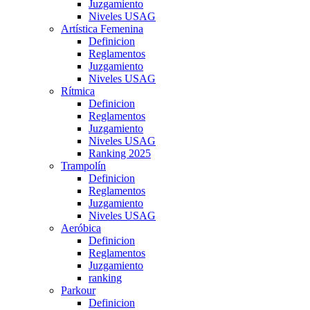
Juzgamiento
Niveles USAG
Artística Femenina
Definicion
Reglamentos
Juzgamiento
Niveles USAG
Rítmica
Definicion
Reglamentos
Juzgamiento
Niveles USAG
Ranking 2025
Trampolín
Definicion
Reglamentos
Juzgamiento
Niveles USAG
Aeróbica
Definicion
Reglamentos
Juzgamiento
ranking
Parkour
Definicion