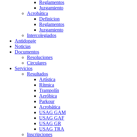
Reglamentos
Juzgamiento
Acrobática
Definicion
Reglamentos
Juzgamiento
Intercolegiados
Antidopaje
Noticias
Documentos
Resoluciones
Circulares
Servicios
Resultados
Artística
Rítmica
Trampolín
Aeróbica
Parkour
Acrobática
USAG GAM
USAG GAF
USAG GR
USAG TRA
Inscripciones