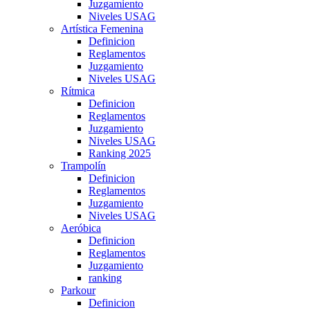
Juzgamiento
Niveles USAG
Artística Femenina
Definicion
Reglamentos
Juzgamiento
Niveles USAG
Rítmica
Definicion
Reglamentos
Juzgamiento
Niveles USAG
Ranking 2025
Trampolín
Definicion
Reglamentos
Juzgamiento
Niveles USAG
Aeróbica
Definicion
Reglamentos
Juzgamiento
ranking
Parkour
Definicion