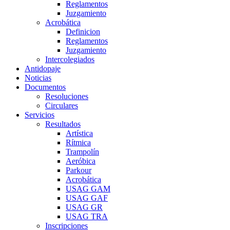
Reglamentos
Juzgamiento
Acrobática
Definicion
Reglamentos
Juzgamiento
Intercolegiados
Antidopaje
Noticias
Documentos
Resoluciones
Circulares
Servicios
Resultados
Artística
Rítmica
Trampolín
Aeróbica
Parkour
Acrobática
USAG GAM
USAG GAF
USAG GR
USAG TRA
Inscripciones