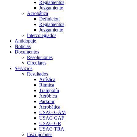
Reglamentos
Juzgamiento
Acrobática
Definicion
Reglamentos
Juzgamiento
Intercolegiados
Antidopaje
Noticias
Documentos
Resoluciones
Circulares
Servicios
Resultados
Artística
Rítmica
Trampolín
Aeróbica
Parkour
Acrobática
USAG GAM
USAG GAF
USAG GR
USAG TRA
Inscripciones