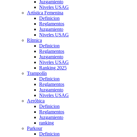
Juzgamiento
Niveles USAG
Artística Femenina
Definicion
Reglamentos
Juzgamiento
Niveles USAG
Rítmica
Definicion
Reglamentos
Juzgamiento
Niveles USAG
Ranking 2025
Trampolín
Definicion
Reglamentos
Juzgamiento
Niveles USAG
Aeróbica
Definicion
Reglamentos
Juzgamiento
ranking
Parkour
Definicion