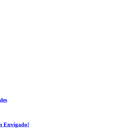
les
n Envigado!