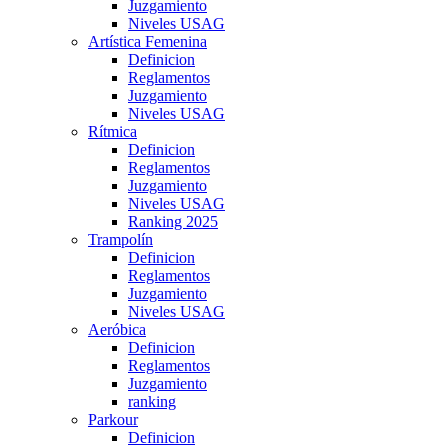
Juzgamiento
Niveles USAG
Artística Femenina
Definicion
Reglamentos
Juzgamiento
Niveles USAG
Rítmica
Definicion
Reglamentos
Juzgamiento
Niveles USAG
Ranking 2025
Trampolín
Definicion
Reglamentos
Juzgamiento
Niveles USAG
Aeróbica
Definicion
Reglamentos
Juzgamiento
ranking
Parkour
Definicion