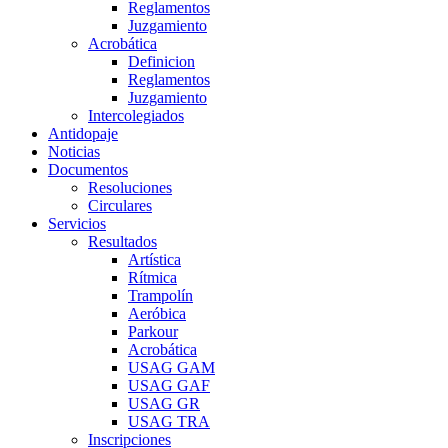
Reglamentos
Juzgamiento
Acrobática
Definicion
Reglamentos
Juzgamiento
Intercolegiados
Antidopaje
Noticias
Documentos
Resoluciones
Circulares
Servicios
Resultados
Artística
Rítmica
Trampolín
Aeróbica
Parkour
Acrobática
USAG GAM
USAG GAF
USAG GR
USAG TRA
Inscripciones