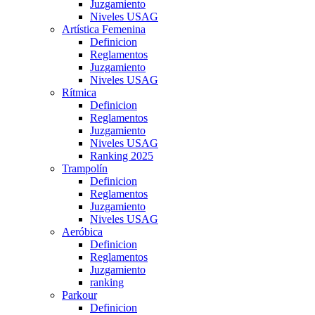
Juzgamiento
Niveles USAG
Artística Femenina
Definicion
Reglamentos
Juzgamiento
Niveles USAG
Rítmica
Definicion
Reglamentos
Juzgamiento
Niveles USAG
Ranking 2025
Trampolín
Definicion
Reglamentos
Juzgamiento
Niveles USAG
Aeróbica
Definicion
Reglamentos
Juzgamiento
ranking
Parkour
Definicion