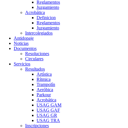
Reglamentos
Juzgamiento
Acrobática
Definicion
Reglamentos
Juzgamiento
Intercolegiados
Antidopaje
Noticias
Documentos
Resoluciones
Circulares
Servicios
Resultados
Artística
Rítmica
Trampolín
Aeróbica
Parkour
Acrobática
USAG GAM
USAG GAF
USAG GR
USAG TRA
Inscripciones